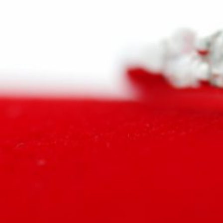
未
来
へ。