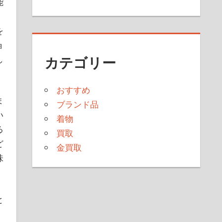
能
を
ョ
カテゴリー
し
おすすめ
ま
ブランド品
い
着物
る
買取
ど
金買取
味
と