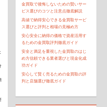
金買取で後悔しないための賢いサー
ビス選びのコツと注意点徹底解説
高値で納得安心できる金買取サービ
ス選びと評判と相場の見極め方
安心安全に納得の価格で資産活用す
るための金買取評判徹底ガイド
安全と満足を重視した金買取のはじ
よ
め方信頼できる業者選びと現金化成
功ガイド
け
、
安心して賢く売るための金買取の評
簡
判と店舗選び徹底ガイド
要