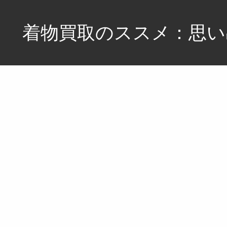
コ
ン
着物買取のススメ：思い
テ
ン
あ
ツ
な
へ
た
の
ス
大
キ
切
ッ
な
プ
思
い
出、
価
値
あ
る